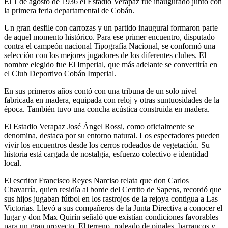
El 1 de agosto de 1936 el Estadio Verapaz fue inaugurado junto con
la primera feria departamental de Cobán.
Un gran desfile con carrozas y un partido inaugural formaron parte
de aquel momento histórico. Para ese primer encuentro, disputado
contra el campeón nacional Tipografía Nacional, se conformó una
selección con los mejores jugadores de los diferentes clubes. El
nombre elegido fue El Imperial, que más adelante se convertiría en
el Club Deportivo Cobán Imperial.
En sus primeros años contó con una tribuna de un solo nivel
fabricada en madera, equipada con reloj y otras suntuosidades de la
época. También tuvo una concha acústica construida en madera.
El Estadio Verapaz José Ángel Rossi, como oficialmente se
denomina, destaca por su entorno natural. Los espectadores pueden
vivir los encuentros desde los cerros rodeados de vegetación. Su
historia está cargada de nostalgia, esfuerzo colectivo e identidad
local.
El escritor Francisco Reyes Narciso relata que don Carlos
Chavarría, quien residía al borde del Cerrito de Sapens, recordó que
sus hijos jugaban fútbol en los rastrojos de la rejoya contigua a Las
Victorias. Llevó a sus compañeros de la Junta Directiva a conocer el
lugar y don Max Quirín señaló que existían condiciones favorables
para un gran proyecto. El terreno, rodeado de pinales, barrancos y