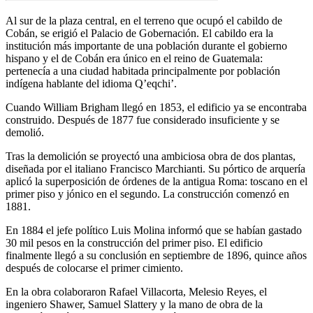
Al sur de la plaza central, en el terreno que ocupó el cabildo de
Cobán, se erigió el Palacio de Gobernación. El cabildo era la
institución más importante de una población durante el gobierno
hispano y el de Cobán era único en el reino de Guatemala:
pertenecía a una ciudad habitada principalmente por población
indígena hablante del idioma Q’eqchi’.
Cuando William Brigham llegó en 1853, el edificio ya se encontraba
construido. Después de 1877 fue considerado insuficiente y se
demolió.
Tras la demolición se proyectó una ambiciosa obra de dos plantas,
diseñada por el italiano Francisco Marchianti. Su pórtico de arquería
aplicó la superposición de órdenes de la antigua Roma: toscano en el
primer piso y jónico en el segundo. La construcción comenzó en
1881.
En 1884 el jefe político Luis Molina informó que se habían gastado
30 mil pesos en la construcción del primer piso. El edificio
finalmente llegó a su conclusión en septiembre de 1896, quince años
después de colocarse el primer cimiento.
En la obra colaboraron Rafael Villacorta, Melesio Reyes, el
ingeniero Shawer, Samuel Slattery y la mano de obra de la